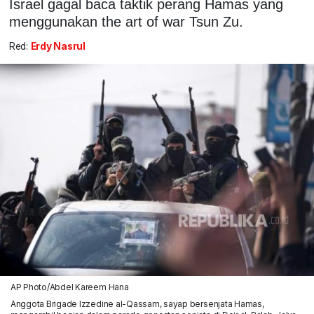
Israel gagal baca taktik perang Hamas yang
menggunakan the art of war Tsun Zu.
Red:
Erdy Nasrul
AP Photo/Abdel Kareem Hana
Anggota Brigade Izzedine al-Qassam, sayap bersenjata Hamas,