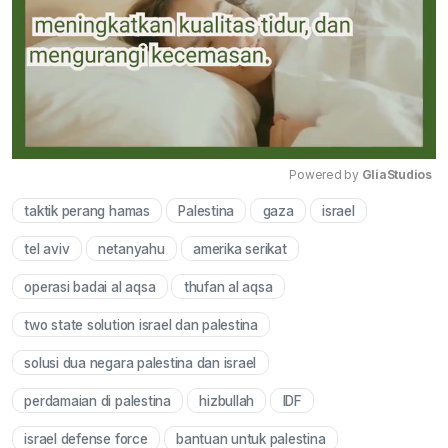
Powered by 
GliaStudios
taktik perang hamas
Palestina
gaza
israel
Mute
tel aviv
netanyahu
amerika serikat
operasi badai al aqsa
thufan al aqsa
two state solution israel dan palestina
solusi dua negara palestina dan israel
perdamaian di palestina
hizbullah
IDF
israel defense force
bantuan untuk palestina