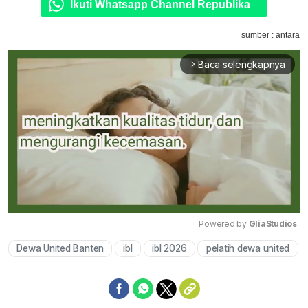
Ikuti Whatsapp Channel Republika
sumber : antara
Baca selengkapnya
arrow_forward_ios
Powered by 
GliaStudios
Dewa United Banten
ibl
ibl 2026
pelatih dewa united
Mute