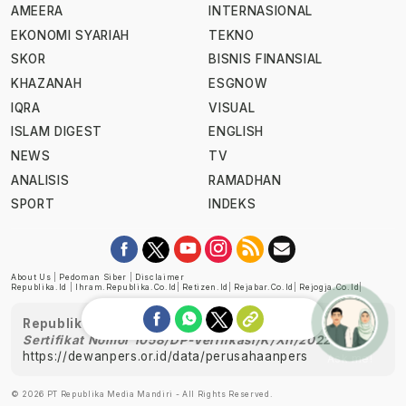
AMEERA
INTERNASIONAL
EKONOMI SYARIAH
TEKNO
SKOR
BISNIS FINANSIAL
KHAZANAH
ESGNOW
IQRA
VISUAL
ISLAM DIGEST
ENGLISH
NEWS
TV
ANALISIS
RAMADHAN
SPORT
INDEKS
About Us
|
Pedoman Siber
|
Disclaimer
Republika.id
|
Ihram.republika.co.id
|
Retizen.id
|
Rejabar.co.id
|
Rejogja.co.id
|
Republika telah diverifikasi oleh Dewan Pers
Sertifikat Nomor 1058/DP-Verifikasi/K/XII/2022
https://dewanpers.or.id/data/perusahaanpers
Ask me!
© 2026 PT Republika Media Mandiri - All Rights Reserved.