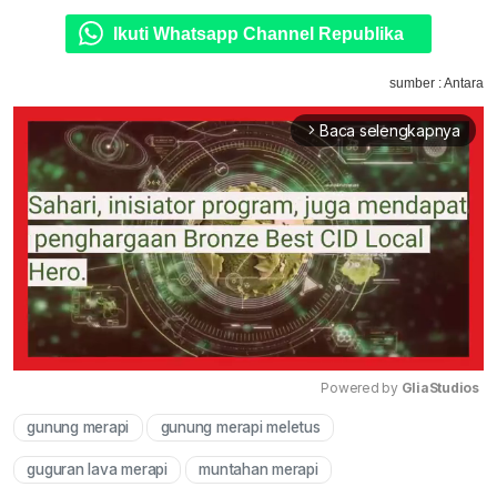
Ikuti Whatsapp Channel Republika
sumber : Antara
Baca selengkapnya
arrow_forward_ios
Powered by 
GliaStudios
gunung merapi
gunung merapi meletus
Mute
guguran lava merapi
muntahan merapi