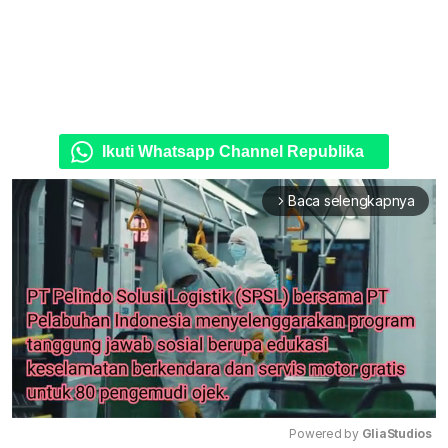
Ikuti Whatsapp Channel Republika
Baca selengkapnya
arrow_forward_ios
Powered by 
GliaStudios