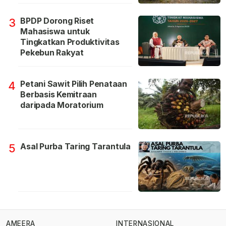
BPDP Dorong Riset
3
Mahasiswa untuk
Tingkatkan Produktivitas
Pekebun Rakyat
Petani Sawit Pilih Penataan
4
Berbasis Kemitraan
daripada Moratorium
Asal Purba Taring Tarantula
5
AMEERA
INTERNASIONAL