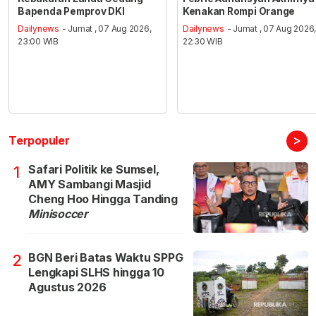
Bapenda Pemprov DKI
Kenakan Rompi Orange
Dailynews
- Jumat , 07 Aug 2026,
Dailynews
- Jumat , 07 Aug 2026
23:00 WIB
22:30 WIB
>
Terpopuler
Safari Politik ke Sumsel,
1
AMY Sambangi Masjid
Cheng Hoo Hingga Tanding
Minisoccer
BGN Beri Batas Waktu SPPG
2
Lengkapi SLHS hingga 10
Agustus 2026