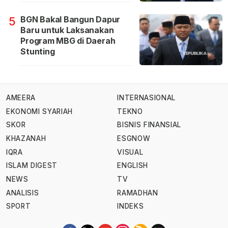
BGN Bakal Bangun Dapur
5
Baru untuk Laksanakan
Program MBG di Daerah
Stunting
AMEERA
INTERNASIONAL
EKONOMI SYARIAH
TEKNO
SKOR
BISNIS FINANSIAL
KHAZANAH
ESGNOW
IQRA
VISUAL
ISLAM DIGEST
ENGLISH
NEWS
TV
ANALISIS
RAMADHAN
SPORT
INDEKS