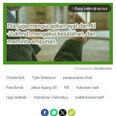
Baca selengkapnya
arrow_forward_ios
Powered by 
GliaStudios
Charlie Kirk
Tyler Robinson
pembunuhan Utah
Mute
Pam Bondi
Jaksa Agung AS
FBI
hukuman mati
regu tembak
Volodymyr Zelenskyy
politik konservatif