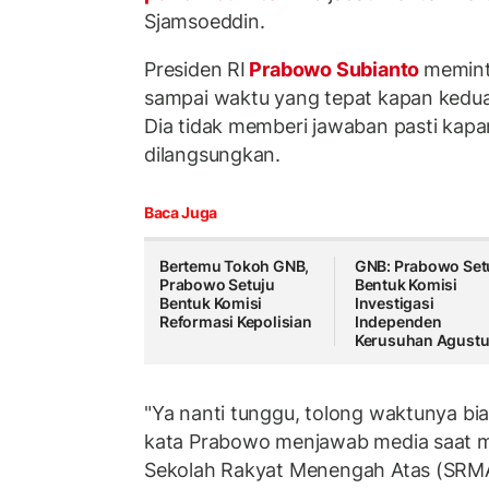
Sjamsoeddin.
Presiden RI
Prabowo Subianto
memint
sampai waktu yang tepat kapan kedua 
Dia tidak memberi jawaban pasti kapa
dilangsungkan.
Baca Juga
Bertemu Tokoh GNB,
GNB: Prabowo Set
Prabowo Setuju
Bentuk Komisi
Bentuk Komisi
Investigasi
Reformasi Kepolisian
Independen
Kerusuhan Agust
"Ya nanti tunggu, tolong waktunya bia
kata Prabowo menjawab media saat m
Sekolah Rakyat Menengah Atas (SRMA