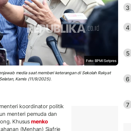
3
4
5
Foto: BPMI Setpres
menjawab media saat memberi keterangan di Sekolah Rakyat
6
latan, Kamis (11/9/2025).
7
enteri koordinator politik
un menteri pemuda dan
song. Khusus
menko
rtahanan (Menhan) Sjafrie