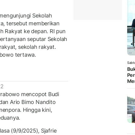
 mengunjungi Sekolah
a, tersebut memberikan
h Rakyat ke depan. RI pun
pertanyaan seputar Sekolah
akyat, sekolah rakyat.
abowo tertawa.
Sabt
Buk
Per
Me
 2
 Prabowo mencopot Budi
dan Ario Bimo Nandito
 menpora. Hingga kini,
eduanya.
asa (9/9/2025), Sjafrie