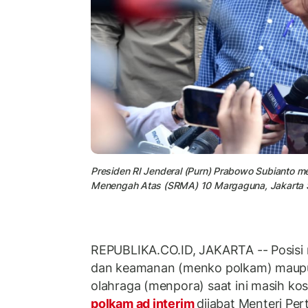
Presiden RI Jenderal (Purn) Prabowo Subianto 
Menengah Atas (SRMA) 10 Margaguna, Jakarta Se
REPUBLIKA.CO.ID, JAKARTA -- Posisi m
dan keamanan (menko polkam) maup
olahraga (menpora) saat ini masih ko
polkam ad interim
dijabat Menteri Pe