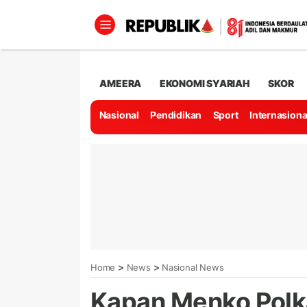
AMEERA
EKONOMI SYARIAH
SKOR
Nasional
Pendidikan
Sport
Internasiona
>
>
Home
News
Nasional News
Kapan Menko Pol