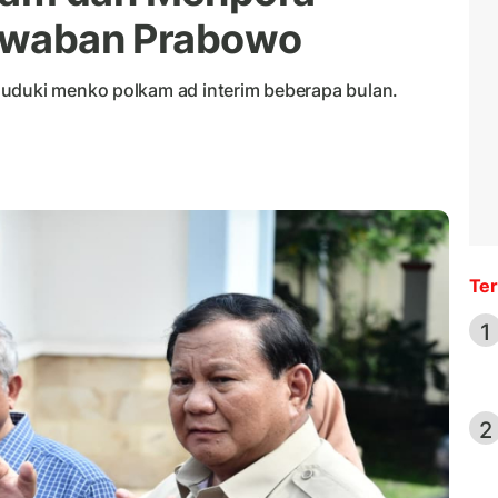
Jawaban Prabowo
duduki menko polkam ad interim beberapa bulan.
Ter
1
2