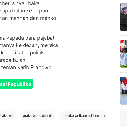
eri sinyal, bakal
rapa bulan ke depan.
batan menhan dan menko
a kepada para pejabat
amanya ke depan, mereka
oordinator politik
rapa bulan
n teman karib Prabowo.
nel Republika
prabowo
prabowo subianto
menko polkam ad interim