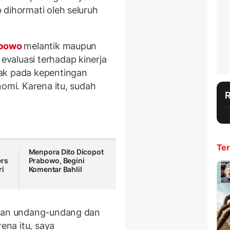
 dihormati oleh seluruh
abowo
melantik maupun
valuasi terhadap kinerja
ak pada kepentingan
nomi. Karena itu, sudah
Ter
Menpora Dito Dicopot
ers
Prabowo, Begini
ri
Komentar Bahlil
ngan undang-undang dan
na itu, saya