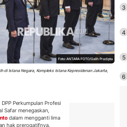
3
4
5
Foto: ANTARA FOTO/Galih Pradipta
ih di Istana Negara, Kompleks Istana Kepresidenan Jakarta,
6
 DPP Perkumpulan Profesi
al Safar menegaskan,
anto
dalam mengganti lima
an hak prerogatifnya.