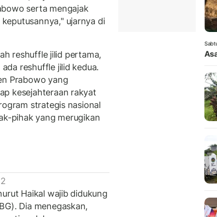
rabowo serta mengajak
keputusannya," ujarnya di
Sabt
Asa
ah reshuffle jilid pertama,
a reshuffle jilid kedua.
den Prabowo yang
ap kesejahteraan rakyat
rogram strategis nasional
hak-pihak yang merugikan
 2
urut Haikal wajib didukung
MBG). Dia menegaskan,