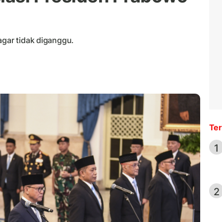
agar tidak diganggu.
Ter
1
2