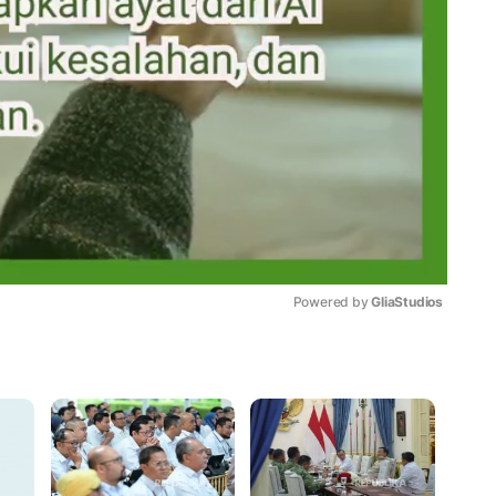
Powered by 
GliaStudios
Mute