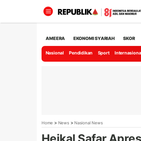
AMEERA
EKONOMI SYARIAH
SKOR
Nasional
Pendidikan
Sport
Internasiona
>
>
Home
News
Nasional News
Heikal Safar Apre