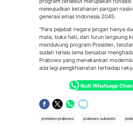
program tersebut merupakan fondasi 
mewujudkan ketahanan pangan nasion
generasi emas Indonesia 2045.
"Para pejabat negara jangan hanya du
mata, buka hati, dan turun langsung 
mendukung program Presiden, teruta
sudah terlalu lama bersabar menghadap
Prabowo yang menekankan modernisasi
ada lagi pengkhianatan terhadap rakya
Ikuti Whatsapp Chan
presiden prabowo
prabowo subianto
prab