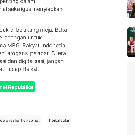
penting dalam
al sekaligus menyiapkan
duk di belakang meja. Buka
ke lapangan untuk
ma MBG. Rakyat Indonesia
i arogansi pejabat. Di era
 dan digitalisasi, jangan
t," ucap Heikal.
nel Republika
owo reshuffle kabinet
heikal safar