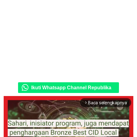
Ikuti Whatsapp Channel Republika
Baca selengkapnya
arrow_forward_ios