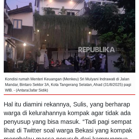
Kondisi rumah Menteri Keuangan (Menkeu) Sri Mulyani Indrawati di Jalan
Mandar, Bintaro Sektor 3A, Kota Tangerang Selatan, Ahad (31/8/2025) pagi
WIB. - (Antara/Jafar Sidik)
Hal itu diamini rekannya, Sulis, yang berharap
warga di kelurahannya kompak agar tidak ada
penyusup yang bisa masuk. “Tadi pagi sempat
lihat di Twitter soal warga Bekasi yang kompak
menghalau massa perusuh dari kampungnya.