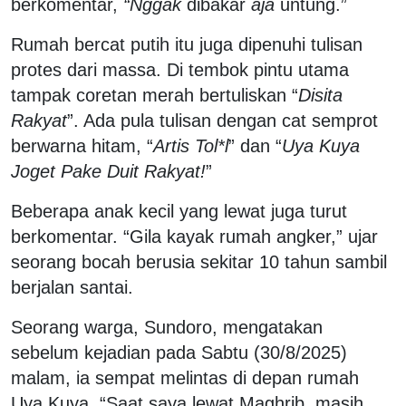
berkomentar,
“Nggak
dibakar
aja
untung.”
Rumah bercat putih itu juga dipenuhi tulisan
protes dari massa. Di tembok pintu utama
tampak coretan merah bertuliskan “
Disita
Rakyat
”. Ada pula tulisan dengan cat semprot
berwarna hitam, “
Artis Tol*l
” dan “
Uya Kuya
Joget Pake Duit Rakyat!
”
Beberapa anak kecil yang lewat juga turut
berkomentar. “Gila kayak rumah angker,” ujar
seorang bocah berusia sekitar 10 tahun sambil
berjalan santai.
Seorang warga, Sundoro, mengatakan
sebelum kejadian pada Sabtu (30/8/2025)
malam, ia sempat melintas di depan rumah
Uya Kuya. “Saat saya lewat Maghrib, masih