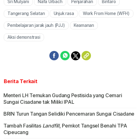
Sri Mulyani
Nafa Urbach
Penjarahan
Bintaro
Mute
Tangerang Selatan
Unjuk rasa
Work From Home (WFH)
Pembelajaran jarak jauh (PJJ)
Keamanan
Aksi demonstrasi
Berita Terkait
Menteri LH Temukan Gudang Pestisida yang Cemari
Sungai Cisadane tak Miliki IPAL
BRIN Turun Tangan Selidiki Pencemaran Sungai Cisadane
Tambah Fasilitas
Landfill
, Pemkot Tangsel Benahi TPA
Cipeucang