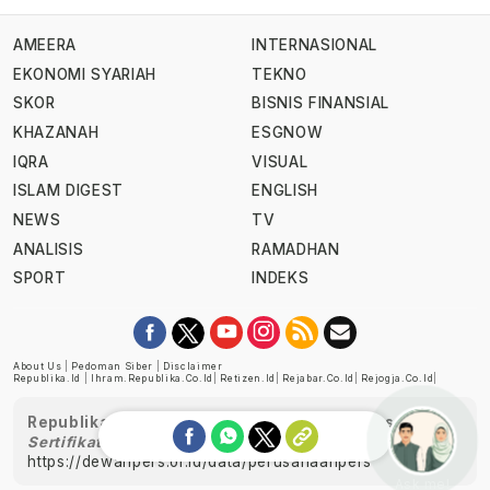
AMEERA
INTERNASIONAL
EKONOMI SYARIAH
TEKNO
SKOR
BISNIS FINANSIAL
KHAZANAH
ESGNOW
IQRA
VISUAL
ISLAM DIGEST
ENGLISH
NEWS
TV
ANALISIS
RAMADHAN
SPORT
INDEKS
About Us
|
Pedoman Siber
|
Disclaimer
Republika.id
|
Ihram.republika.co.id
|
Retizen.id
|
Rejabar.co.id
|
Rejogja.co.id
|
Republika telah diverifikasi oleh Dewan Pers
Sertifikat Nomor 1058/DP-Verifikasi/K/XII/2022
https://dewanpers.or.id/data/perusahaanpers
Ask me!