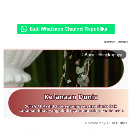
Ikuti Whatsapp Channel Republika
sumber : Antara
Baca selengkapnya
arrow_forward_ios
Powered by 
GliaStudios