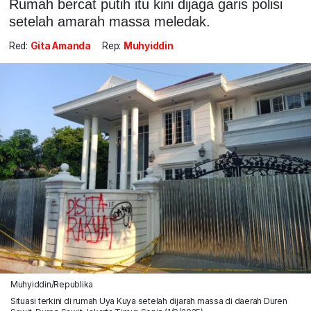
Rumah bercat putih itu kini dijaga garis polisi
setelah amarah massa meledak.
Red:
Gita Amanda
Rep:
Muhyiddin
Muhyiddin/Republika
Situasi terkini di rumah Uya Kuya setelah dijarah massa di daerah Duren