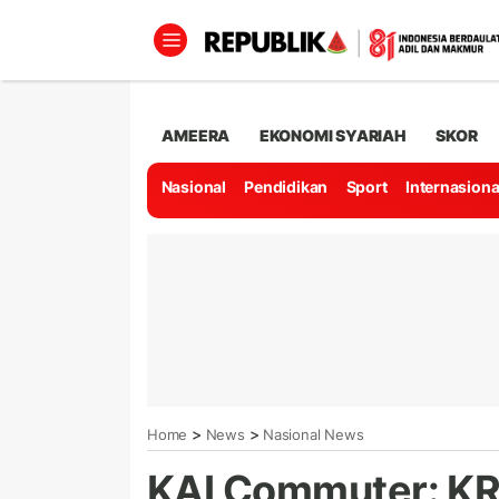
AMEERA
EKONOMI SYARIAH
SKOR
Nasional
Pendidikan
Sport
Internasiona
>
>
Home
News
Nasional News
KAI Commuter: KR