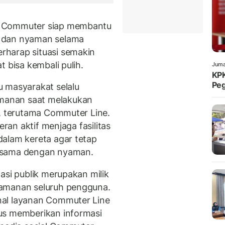
I Commuter siap membantu
 dan nyaman selama
harap situasi semakin
 bisa kembali pulih.
Juma
KPK
Peg
 masyarakat selalu
manan saat melakukan
k, terutama Commuter Line.
eran aktif menjaga fasilitas
alam kereta agar tetap
-sama dengan nyaman.
asi publik merupakan milik
yamanan seluruh pengguna.
nal layanan Commuter Line
us memberikan informasi