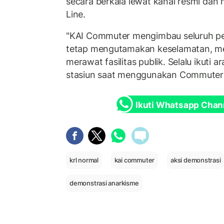
secara berkala lewat kanal resmi dan
Line.
"KAI Commuter mengimbau seluruh p
tetap mengutamakan keselamatan, men
merawat fasilitas publik. Selalu ikuti a
stasiun saat menggunakan Commuter L
Ikuti Whatsapp Chan
krl normal
kai commuter
aksi demonstrasi
demonstrasi anarkisme