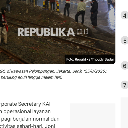
4
5
Foto: Republika/Thoudy Badai
6
 KRL di kawasan Pejompongan, Jakarta, Senin (25/8/2025).
erujung ricuh hingga malam hari.
7
porate Secretary KAI
 operasional layanan
pagi berjalan normal dan
ivitas sehari-hari. Joni