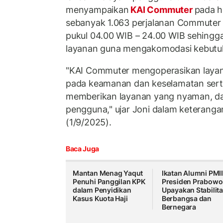
menyampaikan
KAI Commuter
pada h
sebanyak 1.063 perjalanan Commuter 
pukul 04.00 WIB – 24.00 WIB sehing
layanan guna mengakomodasi kebutuh
"KAI Commuter mengoperasikan laya
pada keamanan dan keselamatan ser
memberikan layanan yang nyaman, dan
pengguna," ujar Joni dalam keterangan 
(1/9/2025).
Baca Juga
Mantan Menag Yaqut
Ikatan Alumni PMII
Penuhi Panggilan KPK
Presiden Prabowo
dalam Penyidikan
Upayakan Stabilit
Kasus Kuota Haji
Berbangsa dan
Bernegara