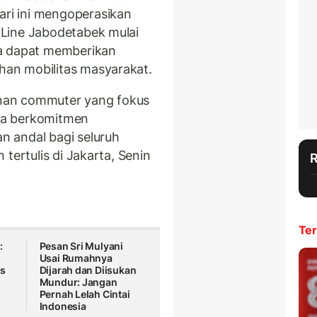
ari ini mengoperasikan
Line Jabodetabek mulai
ga dapat memberikan
an mobilitas masyarakat.
nan commuter yang fokus
ta berkomitmen
 andal bagi seluruh
tertulis di Jakarta, Senin
Ter
:
Pesan Sri Mulyani
Usai Rumahnya
as
Dijarah dan Diisukan
Mundur: Jangan
Pernah Lelah Cintai
Indonesia