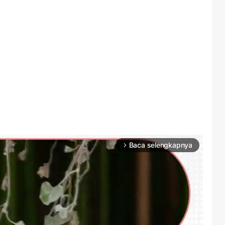
Baca selengkapnya
arrow_forward_ios