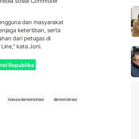
 media sosial Commuter
engguna dan masyarakat
jaga ketertiban, serta
rahan dari petugas di
ine," kata Joni.
nel Republika
massa demonstrasi
demonstrasi