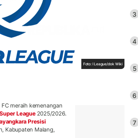
3
4
Foto: I League/dok Wiki
5
6
a FC meraih kemenangan
Super League
2025/2026.
yangkara Presisi
7
an, Kabupaten Malang,