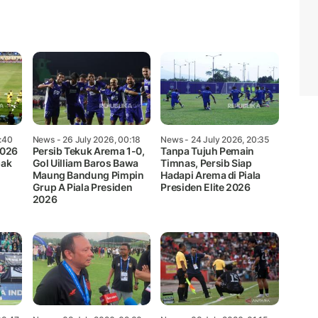
Mute
4:40
News
- 26 July 2026, 00:18
News
- 24 July 2026, 20:35
2026
Persib Tekuk Arema 1-0,
Tanpa Tujuh Pemain
pak
Gol Uilliam Baros Bawa
Timnas, Persib Siap
Maung Bandung Pimpin
Hadapi Arema di Piala
Grup A Piala Presiden
Presiden Elite 2026
2026