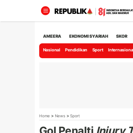
AMEERA
EKONOMI SYARIAH
SKOR
Nasional
Pendidikan
Sport
Internasiona
>
>
Home
News
Sport
Gol Penalti
Injury