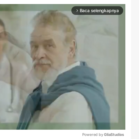
Baca selengkapnya
arrow_forward_ios
Powered by 
GliaStudios