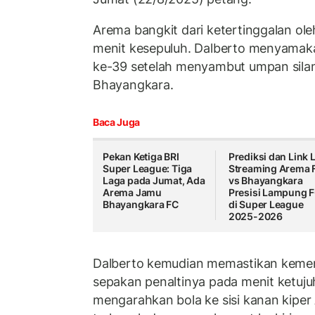
Arema bangkit dari ketertinggalan ol
menit kesepuluh. Dalberto menyamak
ke-39 setelah menyambut umpan sila
Bhayangkara.
Baca Juga
Pekan Ketiga BRI
Prediksi dan Link 
Super League: Tiga
Streaming Arema 
Laga pada Jumat, Ada
vs Bhayangkara
Arema Jamu
Presisi Lampung 
Bhayangkara FC
di Super League
2025-2026
Dalberto kemudian memastikan kem
sepakan penaltinya pada menit ketuj
mengarahkan bola ke sisi kanan kiper