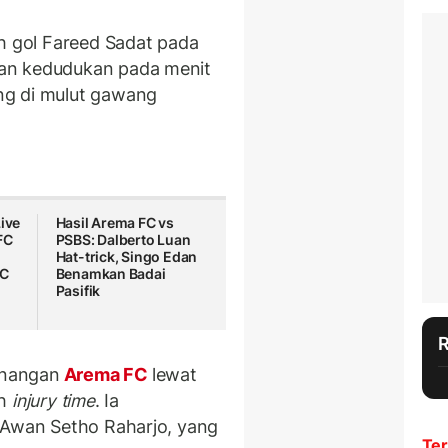
eh gol Fareed Sadat pada
an kedudukan pada menit
ng di mulut gawang
Live
Hasil Arema FC vs
FC
PSBS: Dalberto Luan
Hat-trick, Singo Edan
FC
Benamkan Badai
Pasifik
enangan
Arema FC
lewat
uh
injury time
. Ia
 Awan Setho Raharjo, yang
Ter