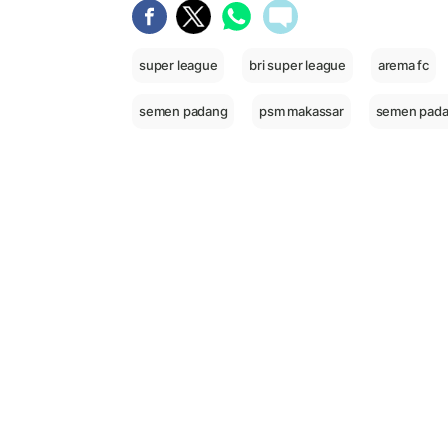
super league
bri super league
arema fc
semen padang
psm makassar
semen pada