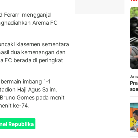
d Ferarri mengganjal
menghadiahkan Arema FC
uncaki klasemen sementara
 hasil dua kemenangan dan
a FC berada di peringkat
Juma
 bermain imbang 1-1
Pra
soa
Stadion Haji Agus Salim,
k Bruno Gomes pada menit
enit ke-74.
nel Republika