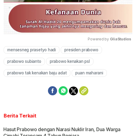
Powered by 
GliaStudios
mensesneg prasetyo hadi
presiden prabowo
Mute
prabowo subianto
prabowo kenakan psl
prabowo tak kenakan baju adat
puan maharani
Berita Terkait
Hasut Prabowo dengan Narasi Nuklir Iran, Dua Warga
Cimahi Terancam 4 Tahun Penjara