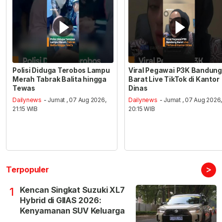
Polisi Diduga Terobos Lampu
Viral Pegawai P3K Bandung
Merah Tabrak Balita hingga
Barat Live TikTok di Kantor
Tewas
Dinas
Dailynews
- Jumat , 07 Aug 2026,
Dailynews
- Jumat , 07 Aug 2026
21:15 WIB
20:15 WIB
>
Terpopuler
Kencan Singkat Suzuki XL7
1
Hybrid di GIIAS 2026:
Kenyamanan SUV Keluarga