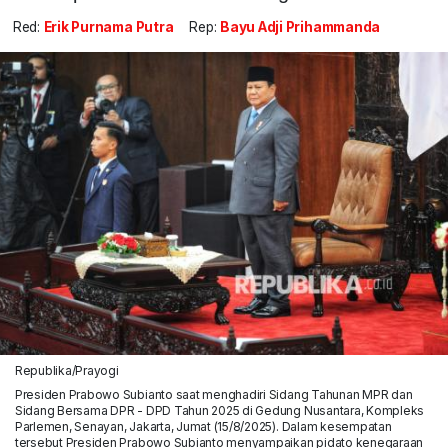
Red:
Erik Purnama Putra
Rep:
Bayu Adji Prihammanda
Republika/Prayogi
Presiden Prabowo Subianto saat menghadiri Sidang Tahunan MPR dan
Sidang Bersama DPR - DPD Tahun 2025 di Gedung Nusantara, Kompleks
Parlemen, Senayan, Jakarta, Jumat (15/8/2025). Dalam kesempatan
tersebut Presiden Prabowo Subianto menyampaikan pidato kenegaraan