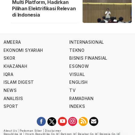
Multi Platform, Hadirkan
Pilihan Elektrifikasi Relevan
di Indonesia
AMEERA
INTERNASIONAL
EKONOMI SYARIAH
TEKNO
SKOR
BISNIS FINANSIAL
KHAZANAH
ESGNOW
IQRA
VISUAL
ISLAM DIGEST
ENGLISH
NEWS
TV
ANALISIS
RAMADHAN
SPORT
INDEKS
About Us
|
Pedoman Siber
|
Disclaimer
Republika.id
|
Ihram.republika.co.id
|
Retizen.id
|
Rejabar.co.id
|
Rejogja.co.id
|