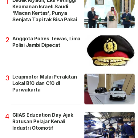
Ledek Riyadh, Eks Petinggi
1
Keamanan Israel: Saudi
'Macan Kertas', Punya
Senjata Tapi tak Bisa Pakai
Anggota Polres Tewas, Lima
2
Polisi Jambi Dipecat
Leapmotor Mulai Perakitan
3
Lokal B10 dan C10 di
Purwakarta
GIIAS Education Day Ajak
4
Ratusan Pelajar Kenali
Industri Otomotif