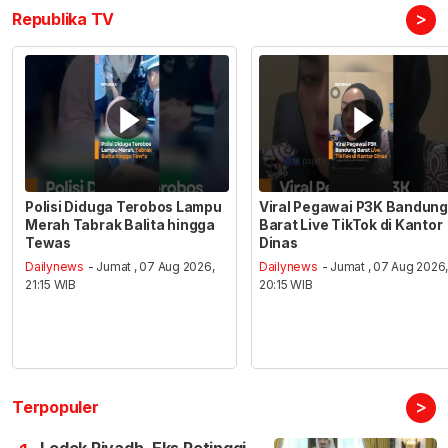
>
Republika TV
Polisi Diduga Terobos Lampu
Viral Pegawai P3K Bandung
Merah Tabrak Balita hingga
Barat Live TikTok di Kantor
Tewas
Dinas
Dailynews
- Jumat , 07 Aug 2026,
Dailynews
- Jumat , 07 Aug 2026
21:15 WIB
20:15 WIB
>
Terpopuler