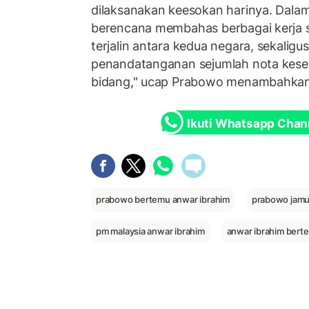
dilaksanakan keesokan harinya. Dala
berencana membahas berbagai kerja s
terjalin antara kedua negara, sekalig
penandatanganan sejumlah nota kese
bidang," ucap Prabowo menambahkan
Ikuti Whatsapp Chan
prabowo bertemu anwar ibrahim
prabowo jamu
pm malaysia anwar ibrahim
anwar ibrahim ber