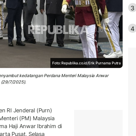
3
4
Foto: Republika.co.id/Erik Purnama Putra
menyambut kedatangan Perdana Menteri Malaysia Anwar
a (29/7/2025).
n RI Jenderal (Purn)
enteri (PM) Malaysia
ma Haji Anwar Ibrahim di
arta Pusat, Selasa