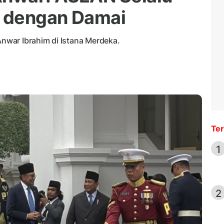
k dengan Damai
war Ibrahim di Istana Merdeka.
Ter
1
2