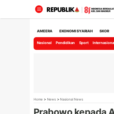
AMEERA
EKONOMI SYARIAH
SKOR
Nasional
Pendidikan
Sport
Internasiona
>
>
Home
News
Nasional News
Prabowo kepada A