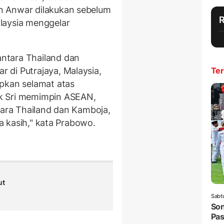
n Anwar dilakukan sebelum
laysia menggelar
ntara Thailand dan
 di Putrajaya, Malaysia,
Ter
pkan selamat atas
k Sri memimpin ASEAN,
tara Thailand dan Kamboja,
ma kasih," kata Prabowo.
ut
Sabt
Son
Pas