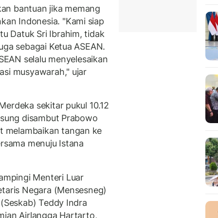
kan bantuan jika memang
an Indonesia. "Kami siap
 Datuk Sri Ibrahim, tidak
juga sebagai Ketua ASEAN.
 ASEAN selalu menyelesaikan
asi musyawarah," ujar
Merdeka sekitar pukul 10.12
ngsung disambut Prabowo
t melambaikan tangan ke
bersama menuju Istana
mpingi Menteri Luar
etaris Negara (Mensesneg)
 (Seskab) Teddy Indra
mian Airlangga Hartarto,