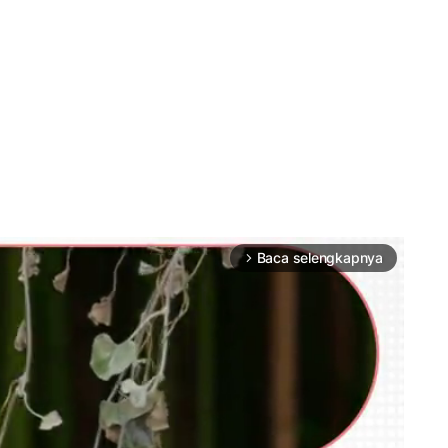
Baca selengkapnya
arrow_forward_ios