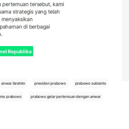
m pertemuan tersebut, kami
ama strategis yang telah
us menyaksikan
pahaman di berbagai
.
nel Republika
 anwar ibrahim
presiden prabowo
prabowo subianto
temu prabowo
prabowo gelar pertemuan dengan anwar