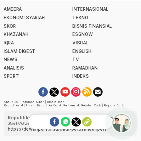
AMEERA
INTERNASIONAL
EKONOMI SYARIAH
TEKNO
SKOR
BISNIS FINANSIAL
KHAZANAH
ESGNOW
IQRA
VISUAL
ISLAM DIGEST
ENGLISH
NEWS
TV
ANALISIS
RAMADHAN
SPORT
INDEKS
About Us
|
Pedoman Siber
|
Disclaimer
Republika.id
|
Ihram.republika.co.id
|
Retizen.id
|
Rejabar.co.id
|
Rejogja.co.id
|
Republika telah diverifikasi oleh Dewan Pers
Sertifikat Nomor 1058/DP-Verifikasi/K/XII/2022
https://dewanpers.or.id/data/perusahaanpers
Ask me!