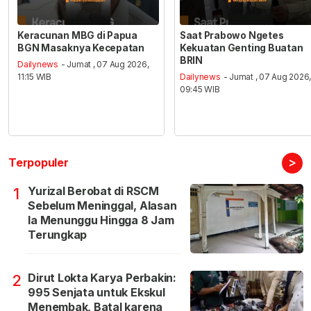
Keracunan MBG di Papua
Saat Prabowo Ngetes
BGN Masaknya Kecepatan
Kekuatan Genting Buatan
BRIN
Dailynews
- Jumat , 07 Aug 2026,
11:15 WIB
Dailynews
- Jumat , 07 Aug 2026
09:45 WIB
>
Terpopuler
Yurizal Berobat di RSCM
1
Sebelum Meninggal, Alasan
Ia Menunggu Hingga 8 Jam
Terungkap
Dirut Lokta Karya Perbakin:
2
995 Senjata untuk Ekskul
Menembak, Batal karena