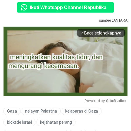
Ikuti Whatsapp Channel Republika
sumber : ANTARA
Baca selengkapnya
arrow_forward_ios
Powered by 
GliaStudios
Gaza
nelayan Palestina
kelaparan di Gaza
Mute
blokade Israel
kejahatan perang