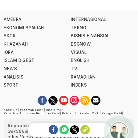
AMEERA
INTERNASIONAL
EKONOMI SYARIAH
TEKNO
SKOR
BISNIS FINANSIAL
KHAZANAH
ESGNOW
IQRA
VISUAL
ISLAM DIGEST
ENGLISH
NEWS
TV
ANALISIS
RAMADHAN
SPORT
INDEKS
About Us
|
Pedoman Siber
|
Disclaimer
Republika.id
|
Ihram.republika.co.id
|
Retizen.id
|
Rejabar.co.id
|
Rejogja.co.id
|
Republika telah diverifikasi oleh Dewan Pers
Sertifikat Nomor 1058/DP-Verifikasi/K/XII/2022
https://dewanpers.or.id/data/perusahaanpers