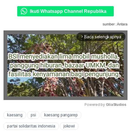
Ikuti Whatsapp Channel Republika
sumber : Antara
Baca selengkapnya
arrow_forward_ios
Powered by 
GliaStudios
kaesang
psi
kaesang pangarep
Mute
partai solidaritas indonesia
jokowi