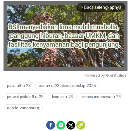
Baca selengkapnya
arrow_forward_ios
Powered by 
GliaStudios
piala aff u-23
asean u-23 championship 2025
Mute
jadwal piala aff u-23
timnas u-23
timnas indonesia u-23
gerald vanenburg