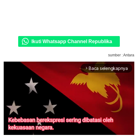
Ikuti Whatsapp Channel Republika
sumber : Antara
Baca selengkapnya
arrow_forward_ios