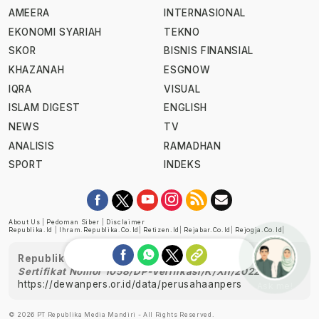
AMEERA
INTERNASIONAL
EKONOMI SYARIAH
TEKNO
SKOR
BISNIS FINANSIAL
KHAZANAH
ESGNOW
IQRA
VISUAL
ISLAM DIGEST
ENGLISH
NEWS
TV
ANALISIS
RAMADHAN
SPORT
INDEKS
About Us
|
Pedoman Siber
|
Disclaimer
Republika.id
|
Ihram.republika.co.id
|
Retizen.id
|
Rejabar.co.id
|
Rejogja.co.id
|
Republika telah diverifikasi oleh Dewan Pers
Sertifikat Nomor 1058/DP-Verifikasi/K/XII/2022
https://dewanpers.or.id/data/perusahaanpers
Ask me!
© 2026 PT Republika Media Mandiri - All Rights Reserved.