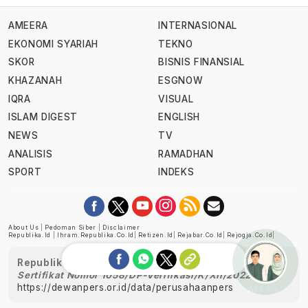
AMEERA
INTERNASIONAL
EKONOMI SYARIAH
TEKNO
SKOR
BISNIS FINANSIAL
KHAZANAH
ESGNOW
IQRA
VISUAL
ISLAM DIGEST
ENGLISH
NEWS
TV
ANALISIS
RAMADHAN
SPORT
INDEKS
About Us
|
Pedoman Siber
|
Disclaimer
Republika.id
|
Ihram.republika.co.id
|
Retizen.id
|
Rejabar.co.id
|
Rejogja.co.id
|
Republika telah diverifikasi oleh Dewan Pers
Sertifikat Nomor 1058/DP-Verifikasi/K/XII/2022
https://dewanpers.or.id/data/perusahaanpers
Ask me!