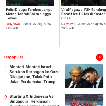
Polisi Diduga Terobos Lampu
Viral Pegawai P3K Bandung
Merah Tabrak Balita hingga
Barat Live TikTok di Kantor
Tewas
Dinas
Dailynews
- Jumat , 07 Aug 2026,
Dailynews
- Jumat , 07 Aug 2026
21:15 WIB
20:15 WIB
>
Terpopuler
Menteri-Menteri Israel
1
Serukan Serangan ke Gaza
Dilanjutkan, Tolak Pata
Jalan Perdamaian Trump
Starting XI Indonesia Vs
2
Singapura, Herdaman