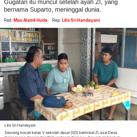
Gugatan itu muncul setelah ayah ZI, yang
bernama Suparto, meninggal dunia.
Red:
Mas Alamil Huda
Rep:
Lilis Sri Handayani
Lilis Sri Handayani
Seorang bocah kelas V sekolah dasar (SD) berinisial ZI, asal Desa