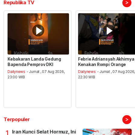
>
Republika TV
Kebakaran Landa Gedung
Febrie Adriansyah Akhirnya
Bapenda Pemprov DKI
Kenakan Rompi Orange
Dailynews
- Jumat , 07 Aug 2026,
Dailynews
- Jumat , 07 Aug 2026
23:00 WIB
22:30 WIB
>
Terpopuler
Iran Kunci Selat Hormuz, Ini
1