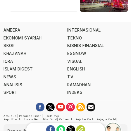
AMEERA
INTERNASIONAL
EKONOMI SYARIAH
TEKNO
SKOR
BISNIS FINANSIAL
KHAZANAH
ESGNOW
IQRA
VISUAL
ISLAM DIGEST
ENGLISH
NEWS
TV
ANALISIS
RAMADHAN
SPORT
INDEKS
About Us
|
Pedoman Siber
|
Disclaimer
Republika.id
|
Ihram.republika.co.id
|
Retizen.id
|
Rejabar.co.id
|
Rejogja.co.id
|
Republika telah diverifikasi oleh Dewan Pers