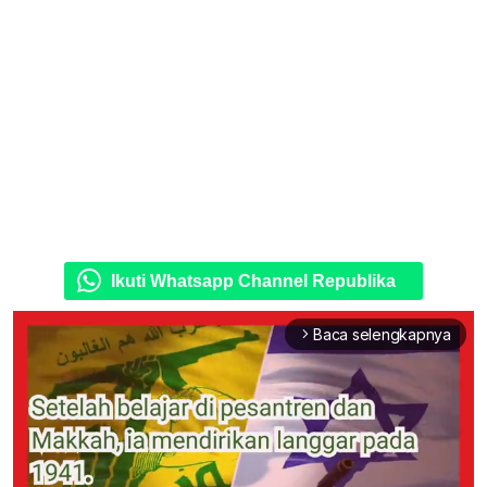
Ikuti Whatsapp Channel Republika
Baca selengkapnya
arrow_forward_ios