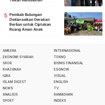
Tekan Kemiskinan
Pemkab Bulungan
5
Deklarasikan Gerakan
Berlian untuk Ciptakan
Ruang Aman Anak
AMEERA
INTERNASIONAL
EKONOMI SYARIAH
TEKNO
SKOR
BISNIS FINANSIAL
KHAZANAH
ESGNOW
IQRA
VISUAL
ISLAM DIGEST
ENGLISH
NEWS
TV
ANALISIS
RAMADHAN
SPORT
INDEKS