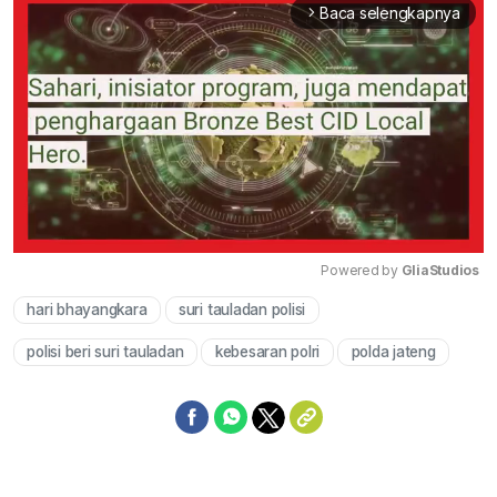
Baca selengkapnya
arrow_forward_ios
Powered by 
GliaStudios
hari bhayangkara
suri tauladan polisi
Mute
polisi beri suri tauladan
kebesaran polri
polda jateng