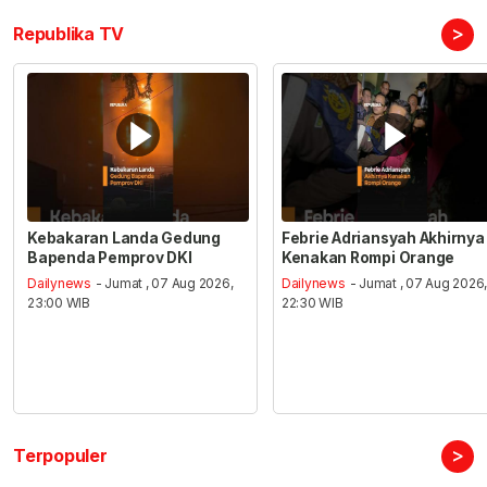
>
Republika TV
Kebakaran Landa Gedung
Febrie Adriansyah Akhirnya
Bapenda Pemprov DKI
Kenakan Rompi Orange
Dailynews
- Jumat , 07 Aug 2026,
Dailynews
- Jumat , 07 Aug 2026
23:00 WIB
22:30 WIB
>
Terpopuler