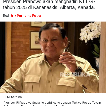
Presiden Prabowo akan menghadiri KTT G7
tahun 2025 di Kananaskis, Alberta, Kanada.
Red:
Erik Purnama Putra
BPMI Setpres
Presiden RI Prabowo Subianto berbincang dengan Turkiye Recep Tayyip