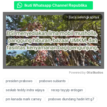
Ikuti Whatsapp Channel Republika
Baca selengkapnya
arrow_forward_ios
Powered by 
GliaStudios
presiden prabowo
prabowo subianto
Mute
seskab teddy indra wijaya
recep tayyip erdogan
pm kanada mark carney
prabowo diundang hadiri ktt g7