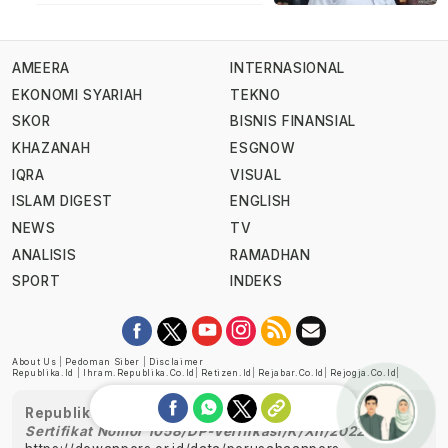
AMEERA
INTERNASIONAL
EKONOMI SYARIAH
TEKNO
SKOR
BISNIS FINANSIAL
KHAZANAH
ESGNOW
IQRA
VISUAL
ISLAM DIGEST
ENGLISH
NEWS
TV
ANALISIS
RAMADHAN
SPORT
INDEKS
About Us
|
Pedoman Siber
|
Disclaimer
Republika.id
|
Ihram.republika.co.id
|
Retizen.id
|
Rejabar.co.id
|
Rejogja.co.id
|
Republika telah diverifikasi oleh Dewan Pers
Sertifikat Nomor 1058/DP-Verifikasi/K/XII/2022