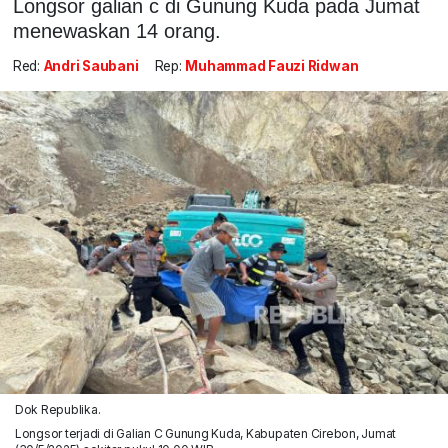
Longsor galian c di Gunung Kuda pada Jumat
menewaskan 14 orang.
Red:
Andri Saubani
Rep:
Muhammad Fauzi Ridwan
Dok Republika.
Longsor terjadi di Galian C Gunung Kuda, Kabupaten Cirebon, Jumat