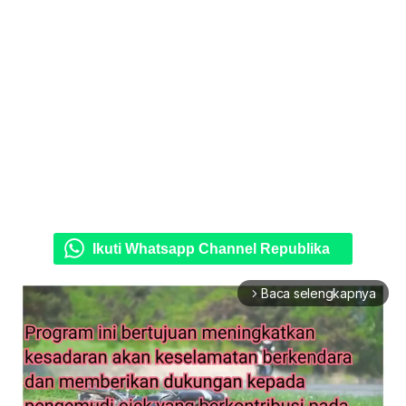
Ikuti Whatsapp Channel Republika
Baca selengkapnya
arrow_forward_ios