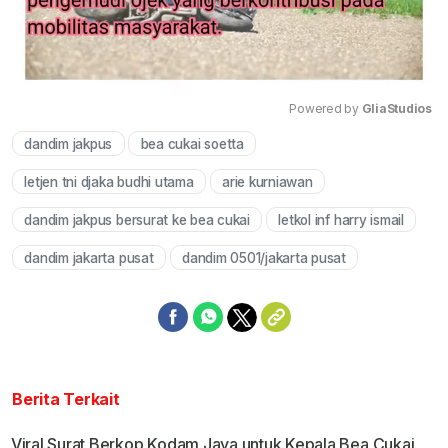
Powered by 
GliaStudios
dandim jakpus
bea cukai soetta
Mute
letjen tni djaka budhi utama
arie kurniawan
dandim jakpus bersurat ke bea cukai
letkol inf harry ismail
dandim jakarta pusat
dandim 0501/jakarta pusat
Berita Terkait
Viral Surat Berkop Kodam Jaya untuk Kepala Bea Cukai