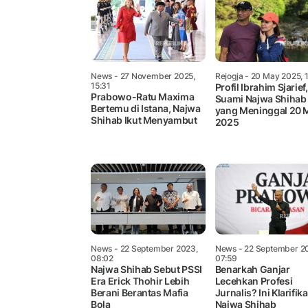
News
- 27 November 2025,
Rejogja
- 20 May 2025, 
15:31
Profil Ibrahim Sjarief,
Prabowo-Ratu Maxima
Suami Najwa Shihab
Bertemu di Istana, Najwa
yang Meninggal 20 
Shihab Ikut Menyambut
2025
News
- 22 September 2023,
News
- 22 September 2
08:02
07:59
Najwa Shihab Sebut PSSI
Benarkah Ganjar
Era Erick Thohir Lebih
Lecehkan Profesi
Berani Berantas Mafia
Jurnalis? Ini Klarifika
Bola
Najwa Shihab