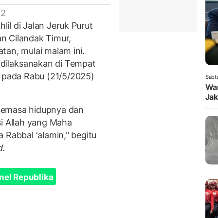
 2
il di Jalan Jeruk Purut
n Cilandak Timur,
tan, mulai malam ini.
dilaksanakan di Tempat
pada Rabu (21/5/2025)
Sabt
Wam
Jak
semasa hidupnya dan
si Allah yang Maha
 Rabbal ‘alamin," begitu
d
.
nel Republika