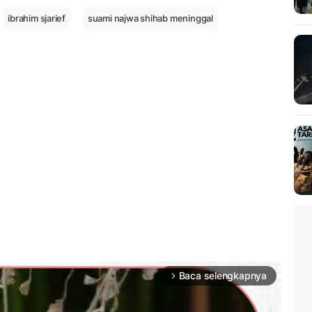
ibrahim sjarief
suami najwa shihab meninggal
Baca selengkapnya
arrow_forward_ios