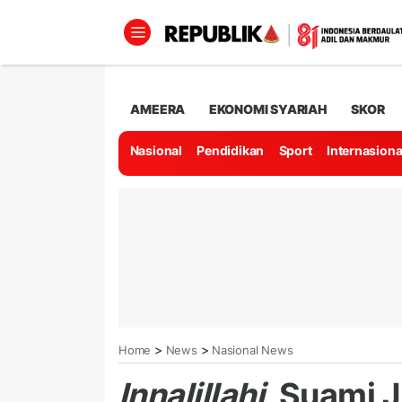
AMEERA
EKONOMI SYARIAH
SKOR
Nasional
Pendidikan
Sport
Internasiona
>
>
Home
News
Nasional News
Innalillahi
, Suami 