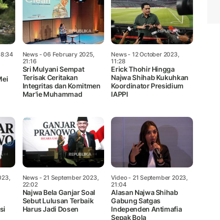
18:34
News
- 06 February 2025,
News
- 12 October 2023,
21:16
11:28
Sri Mulyani Sempat
Erick Thohir Hingga
Terisak Ceritakan
Najwa Shihab Kukuhkan
Mei
Integritas dan Komitmen
Koordinator Presidium
Mar'ie Muhammad
IAPPI
023,
News
- 21 September 2023,
Video
- 21 September 2023,
22:02
21:04
Najwa Bela Ganjar Soal
Alasan Najwa Shihab
Sebut Lulusan Terbaik
Gabung Satgas
si
Harus Jadi Dosen
Independen Antimafia
Sepak Bola