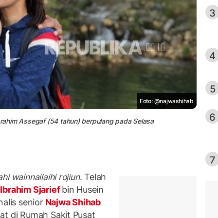
3
4
5
Foto: @najwashihab
6
Ibrahim Assegaf (54 tahun) berpulang pada Selasa
7
lahi wainnailaihi rojiun
. Telah
Ibrahim Sjarief
bin Husein
alis senior
Najwa Shihab
at di Rumah Sakit Pusat