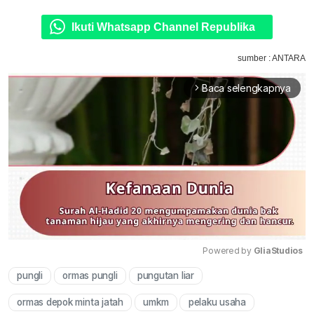
Ikuti Whatsapp Channel Republika
sumber : ANTARA
Baca selengkapnya
arrow_forward_ios
Powered by 
GliaStudios
pungli
ormas pungli
pungutan liar
Mute
ormas depok minta jatah
umkm
pelaku usaha