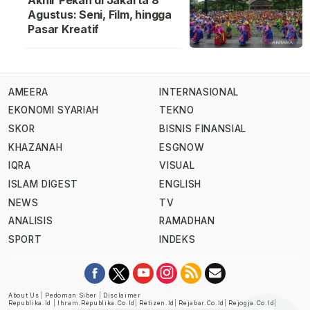
Akhir Pekan di Jakarta 8
Agustus: Seni, Film, hingga
Pasar Kreatif
AMEERA
INTERNASIONAL
EKONOMI SYARIAH
TEKNO
SKOR
BISNIS FINANSIAL
KHAZANAH
ESGNOW
IQRA
VISUAL
ISLAM DIGEST
ENGLISH
NEWS
TV
ANALISIS
RAMADHAN
SPORT
INDEKS
About Us
|
Pedoman Siber
|
Disclaimer
Republika.id
|
Ihram.republika.co.id
|
Retizen.id
|
Rejabar.co.id
|
Rejogja.co.id
|