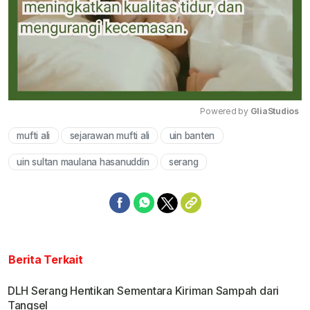
Powered by 
GliaStudios
mufti ali
sejarawan mufti ali
uin banten
Mute
uin sultan maulana hasanuddin
serang
Berita Terkait
DLH Serang Hentikan Sementara Kiriman Sampah dari
Tangsel