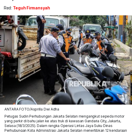
Red:
Teguh Firmansyah
ANTARA FOTO/Asprilla Dwi Adha
Petugas Sudin Perhubungan Jakarta Selatan mengangkut sepeda motor
yang parkir di bahu jalan ke atas truk di kawasan Gandaria City, Jakarta,
Selasa (18/3/2025). Dalam rangka Operasi Lintas Jaya Suku Dinas
Perhubungan Kota Administrasi Jakarta Selatan menertibkan 12 kendaraan