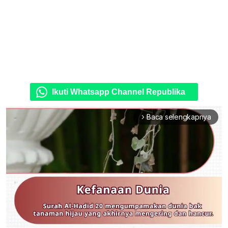
Ikuti Whatsapp Channel Republika
Baca selengkapnya
arrow_forward_ios