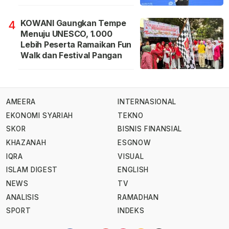
KOWANI Gaungkan Tempe
4
Menuju UNESCO, 1.000
Lebih Peserta Ramaikan Fun
Walk dan Festival Pangan
AMEERA
INTERNASIONAL
EKONOMI SYARIAH
TEKNO
SKOR
BISNIS FINANSIAL
KHAZANAH
ESGNOW
IQRA
VISUAL
ISLAM DIGEST
ENGLISH
NEWS
TV
ANALISIS
RAMADHAN
SPORT
INDEKS