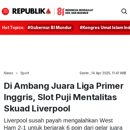
Hot Topics:
#Gubernur BI Mundur
#Kongres Umat Islam In
News
Sport
Senin , 14 Apr 2025, 11:41 WIB
Di Ambang Juara Liga Primer
Inggris, Slot Puji Mentalitas
Skuad Liverpool
Liverpool susah payah mengalahkan West
Ham 2-1 untuk berjarak 6 poin dari gelar juara