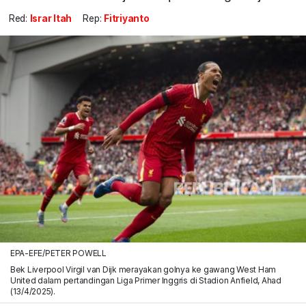
Red:
Israr Itah
Rep:
Fitriyanto
EPA-EFE/PETER POWELL
Bek Liverpool Virgil van Dijk merayakan golnya ke gawang West Ham
United dalam pertandingan Liga Primer Inggris di Stadion Anfield, Ahad
(13/4/2025).