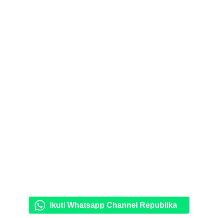
Ikuti Whatsapp Channel Republika