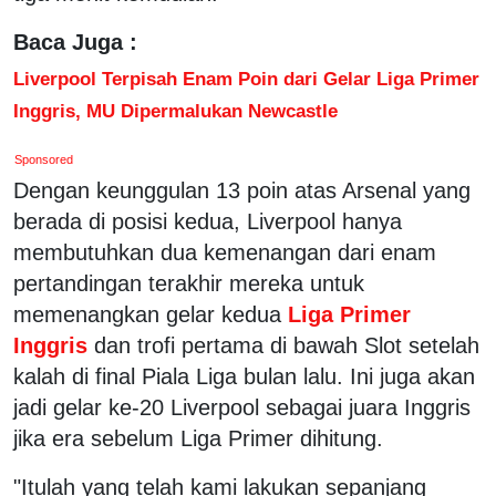
Baca Juga :
Liverpool Terpisah Enam Poin dari Gelar Liga Primer
Inggris, MU Dipermalukan Newcastle
Sponsored
Dengan keunggulan 13 poin atas Arsenal yang
berada di posisi kedua, Liverpool hanya
membutuhkan dua kemenangan dari enam
pertandingan terakhir mereka untuk
memenangkan gelar kedua
Liga Primer
Inggris
dan trofi pertama di bawah Slot setelah
kalah di final Piala Liga bulan lalu. Ini juga akan
jadi gelar ke-20 Liverpool sebagai juara Inggris
jika era sebelum Liga Primer dihitung.
"Itulah yang telah kami lakukan sepanjang