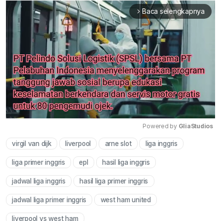
Baca selengkapnya
arrow_forward_ios
Powered by 
GliaStudios
virgil van dijk
liverpool
arne slot
liga inggris
Mute
liga primer inggris
epl
hasil liga inggris
jadwal liga inggris
hasil liga primer inggris
jadwal liga primer inggris
west ham united
liverpool vs west ham