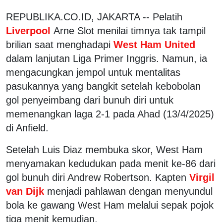
REPUBLIKA.CO.ID, JAKARTA -- Pelatih
Liverpool
Arne Slot menilai timnya tak tampil
brilian saat menghadapi
West Ham United
dalam lanjutan Liga Primer Inggris. Namun, ia
mengacungkan jempol untuk mentalitas
pasukannya yang bangkit setelah kebobolan
gol penyeimbang dari bunuh diri untuk
memenangkan laga 2-1 pada Ahad (13/4/2025)
di Anfield.
Setelah Luis Diaz membuka skor, West Ham
menyamakan kedudukan pada menit ke-86 dari
gol bunuh diri Andrew Robertson. Kapten
Virgil
van Dijk
menjadi pahlawan dengan menyundul
bola ke gawang West Ham melalui sepak pojok
tiga menit kemudian.