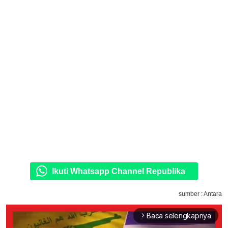
Ikuti Whatsapp Channel Republika
sumber : Antara
Baca selengkapnya
arrow_forward_ios