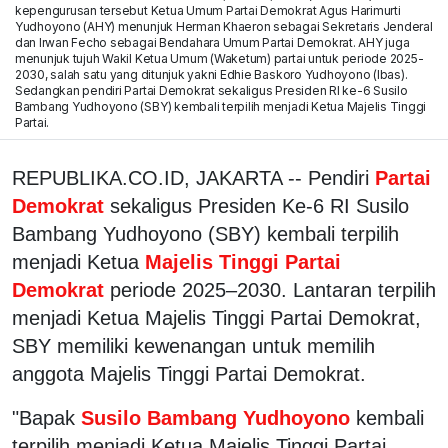
kepengurusan tersebut Ketua Umum Partai Demokrat Agus Harimurti
Yudhoyono (AHY) menunjuk Herman Khaeron sebagai Sekretaris Jenderal
dan Irwan Fecho sebagai Bendahara Umum Partai Demokrat. AHY juga
menunjuk tujuh Wakil Ketua Umum (Waketum) partai untuk periode 2025-
2030, salah satu yang ditunjuk yakni Edhie Baskoro Yudhoyono (Ibas).
Sedangkan pendiri Partai Demokrat sekaligus Presiden RI ke-6 Susilo
Bambang Yudhoyono (SBY) kembali terpilih menjadi Ketua Majelis Tinggi
Partai.
REPUBLIKA.CO.ID, JAKARTA -- Pendiri
Partai
Demokrat
sekaligus Presiden Ke-6 RI Susilo
Bambang Yudhoyono (SBY) kembali terpilih
menjadi Ketua
Majelis Tinggi Partai
Demokrat
periode 2025–2030. Lantaran terpilih
menjadi Ketua Majelis Tinggi Partai Demokrat,
SBY memiliki kewenangan untuk memilih
anggota Majelis Tinggi Partai Demokrat.
"Bapak
Susilo Bambang Yudhoyono
kembali
terpilih menjadi Ketua Majelis Tinggi Partai