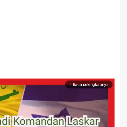
Baca selengkapnya
arrow_forward_ios