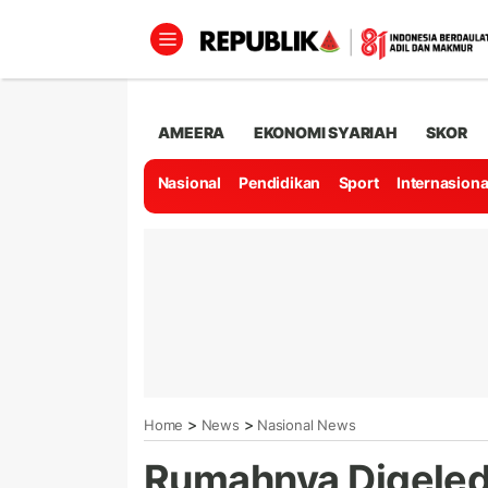
AMEERA
EKONOMI SYARIAH
SKOR
Nasional
Pendidikan
Sport
Internasiona
>
>
Home
News
Nasional News
Rumahnya Digeled