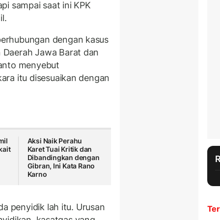
pi sampai saat ini KPK
l.
berhubungan dengan kasus
 Daerah Jawa Barat dan
yanto menyebut
ara itu disesuaikan dengan
mil
Aksi Naik Perahu
kait
Karet Tuai Kritik dan
Dibandingkan dengan
Gibran, Ini Kata Rano
Karno
a penyidik lah itu. Urusan
Ter
enyidikan, kasatgas yang