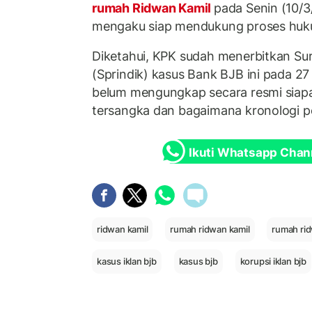
rumah Ridwan Kamil
pada Senin (10/3
mengaku siap mendukung proses huk
Diketahui, KPK sudah menerbitkan Sur
(Sprindik) kasus Bank BJB ini pada 27
belum mengungkap secara resmi siapa
tersangka dan bagaimana kronologi pe
Ikuti Whatsapp Chan
ridwan kamil
rumah ridwan kamil
rumah rid
kasus iklan bjb
kasus bjb
korupsi iklan bjb