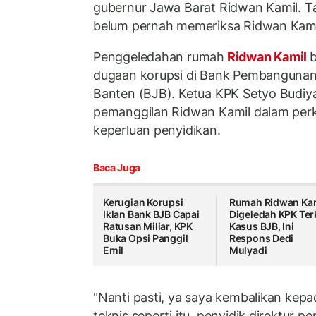
gubernur Jawa Barat Ridwan Kamil. Ta
belum pernah memeriksa Ridwan Kami
Penggeledahan rumah
Ridwan Kamil
dugaan korupsi di Bank Pembangunan
Banten (BJB). Ketua KPK Setyo Budi
pemanggilan Ridwan Kamil dalam perk
keperluan penyidikan.
Baca Juga
Kerugian Korupsi
Rumah Ridwan Ka
Iklan Bank BJB Capai
Digeledah KPK Ter
Ratusan Miliar, KPK
Kasus BJB, Ini
Buka Opsi Panggil
Respons Dedi
Emil
Mulyadi
"Nanti pasti, ya saya kembalikan kepad
teknis seperti itu, penyidik direktur p