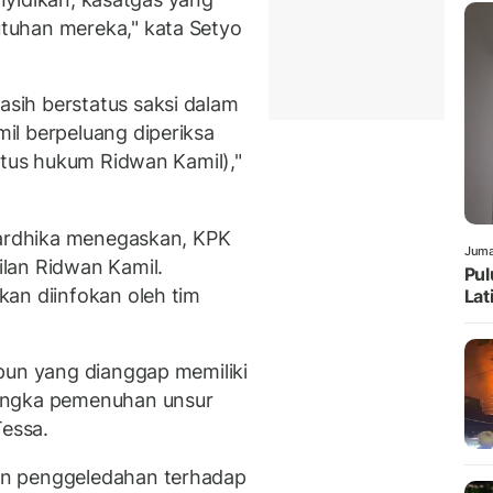
tuhan mereka," kata Setyo
ih berstatus saksi dalam
il berpeluang diperiksa
atus hukum Ridwan Kamil),"
hardhika menegaskan, KPK
Juma
lan Ridwan Kamil.
Pul
an diinfokan oleh tim
Lat
pun yang dianggap memiliki
angka pemenuhan unsur
Tessa.
an penggeledahan terhadap