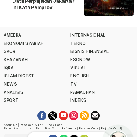
Data Perpajakan Jakarta?
Ini Kata Pemprov
AMEERA
INTERNASIONAL
EKONOMI SYARIAH
TEKNO
SKOR
BISNIS FINANSIAL
KHAZANAH
ESGNOW
IQRA
VISUAL
ISLAM DIGEST
ENGLISH
NEWS
TV
ANALISIS
RAMADHAN
SPORT
INDEKS
About Us
|
Pedoman Siber
|
Disclaimer
Republika.id
|
Ihram.republika.co.id
|
Retizen.id
|
Rejabar.co.id
|
Rejogja.co.id
|