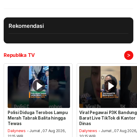
Rekomendasi
>
Republika TV
Polisi Diduga Terobos Lampu
Viral Pegawai P3K Bandung
Merah Tabrak Balita hingga
Barat Live TikTok di Kantor
Tewas
Dinas
Dailynews
- Jumat , 07 Aug 2026,
Dailynews
- Jumat , 07 Aug 2026
21:15 WIB
20:15 WIB