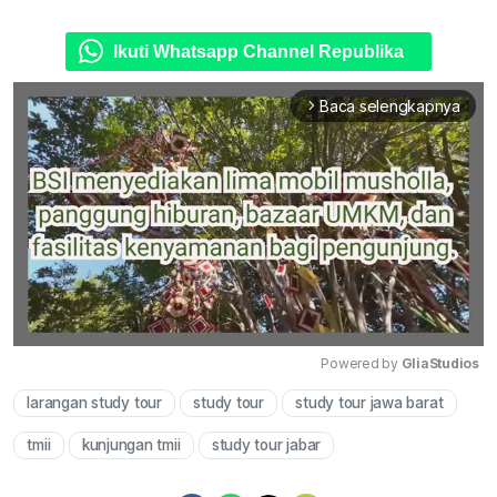
Ikuti Whatsapp Channel Republika
Baca selengkapnya
arrow_forward_ios
Powered by 
GliaStudios
larangan study tour
study tour
study tour jawa barat
Mute
tmii
kunjungan tmii
study tour jabar