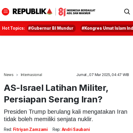
Hot Topics:
#Gubernur BI Mundur
#Kongres Umat Islam In
News
Internasional
Jumat , 07 Mar 2025, 04:47 WIB
AS-Israel Latihan Militer,
Persiapan Serang Iran?
Presiden Trump berulang kali mengatakan Iran
tidak boleh memiliki senjata nuklir.
Red:
Fitriyan Zamzami
Rep:
Andri Saubani