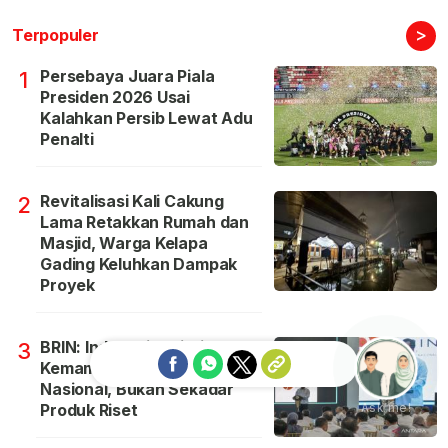
>
Terpopuler
Persebaya Juara Piala
1
Presiden 2026 Usai
Kalahkan Persib Lewat Adu
Penalti
Revitalisasi Kali Cakung
2
Lama Retakkan Rumah dan
Masjid, Warga Kelapa
Gading Keluhkan Dampak
Proyek
BRIN: Indonesia Prioritaskan
3
Kemampuan Teknologi
Nasional, Bukan Sekadar
Produk Riset
Ask me!