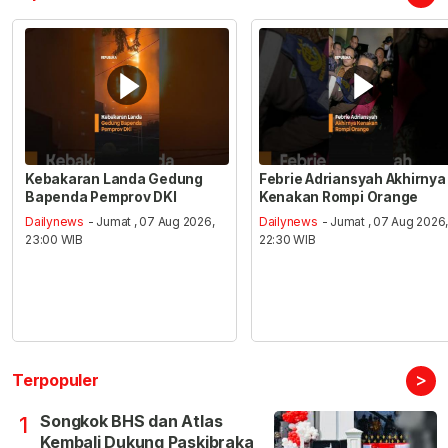
Kebakaran Landa Gedung
Febrie Adriansyah Akhirnya
Bapenda Pemprov DKI
Kenakan Rompi Orange
Dailynews
- Jumat , 07 Aug 2026,
Dailynews
- Jumat , 07 Aug 2026
23:00 WIB
22:30 WIB
>
Terpopuler
Songkok BHS dan Atlas
1
Kembali Dukung Paskibraka