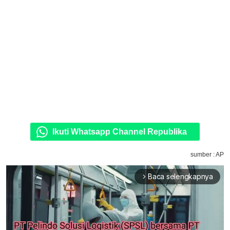
Ikuti Whatsapp Channel Republika
sumber : AP
Baca selengkapnya
arrow_forward_ios