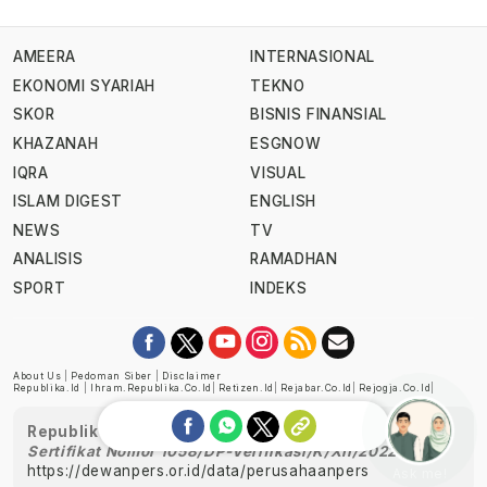
AMEERA
INTERNASIONAL
EKONOMI SYARIAH
TEKNO
SKOR
BISNIS FINANSIAL
KHAZANAH
ESGNOW
IQRA
VISUAL
ISLAM DIGEST
ENGLISH
NEWS
TV
ANALISIS
RAMADHAN
SPORT
INDEKS
About Us
|
Pedoman Siber
|
Disclaimer
Republika.id
|
Ihram.republika.co.id
|
Retizen.id
|
Rejabar.co.id
|
Rejogja.co.id
|
Republika telah diverifikasi oleh Dewan Pers
Sertifikat Nomor 1058/DP-Verifikasi/K/XII/2022
https://dewanpers.or.id/data/perusahaanpers
Ask me!