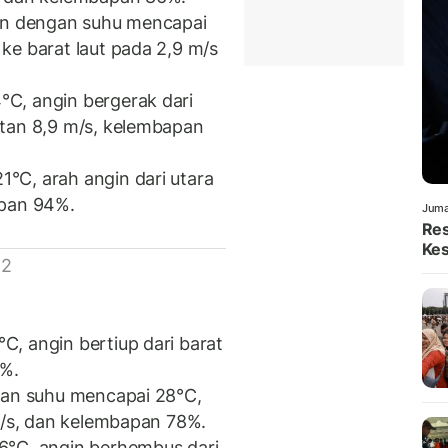
un dengan suhu mencapai
ke barat laut pada 2,9 m/s
C, angin bergerak dari
atan 8,9 m/s, kelembapan
°C, arah angin dari utara
apan 94%.
Juma
Res
Kes
 2
, angin bertiup dari barat
8%.
gan suhu mencapai 28°C,
 m/s, dan kelembapan 78%.
6°C, angin berhembus dari