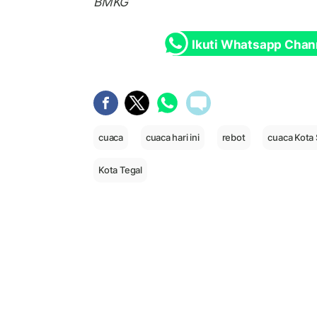
BMKG
Ikuti Whatsapp Chan
cuaca
cuaca hari ini
rebot
cuaca Kota
Kota Tegal