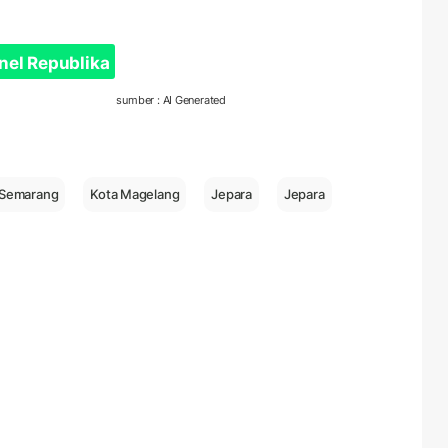
nel Republika
sumber : AI Generated
 Semarang
Kota Magelang
Jepara
Jepara