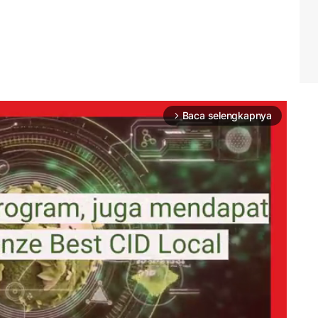
Baca selengkapnya
arrow_forward_ios