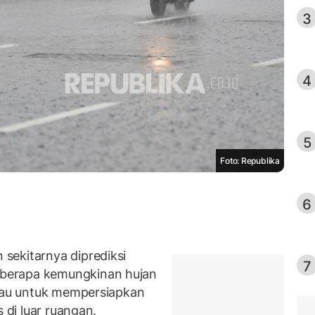
3
4
5
Foto: Republika
6
sekitarnya diprediksi
7
berapa kemungkinan hujan
mbau untuk mempersiapkan
 di luar ruangan.