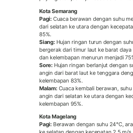
Kota Semarang
Pagi:
Cuaca berawan dengan suhu men
dari selatan ke utara dengan kecepat
85%.
Siang:
Hujan ringan turun dengan suhu
bergerak dari timur laut ke barat day
dan kelembapan menurun menjadi 75
Sore:
Hujan ringan berlanjut dengan s
angin dari barat laut ke tenggara de
kelembapan 83%.
Malam:
Cuaca kembali berawan, suhu
angin dari selatan ke utara dengan k
kelembapan 95%.
Kota Magelang
Pagi:
Berawan dengan suhu 24°C, arah 
ke selatan dengan kecepatan 2,5 m/s