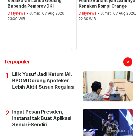
Kebakaran Landa Gedung
Febrie Adriansyah Akhirnya
Bapenda Pemprov DKI
Kenakan Rompi Orange
Dailynews
- Jumat , 07 Aug 2026,
Dailynews
- Jumat , 07 Aug 2026
23:00 WIB
22:30 WIB
>
Terpopuler
Lilik Yusuf Jadi Ketum IAI,
1
BPOM Dorong Apoteker
Lebih Aktif Susun Regulasi
Ingat Pesan Presiden,
2
Instansi tak Buat Aplikasi
Sendiri-Sendiri