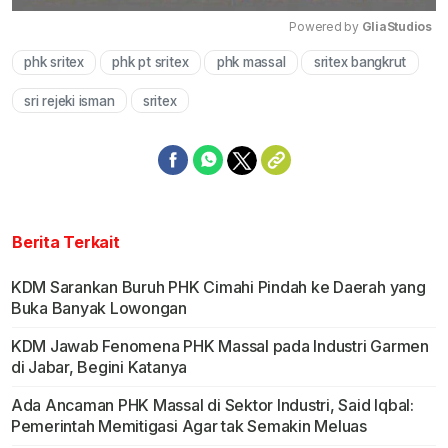
Powered by 
GliaStudios
phk sritex
phk pt sritex
phk massal
sritex bangkrut
Mute
sri rejeki isman
sritex
Berita Terkait
KDM Sarankan Buruh PHK Cimahi Pindah ke Daerah yang
Buka Banyak Lowongan
KDM Jawab Fenomena PHK Massal pada Industri Garmen
di Jabar, Begini Katanya
Ada Ancaman PHK Massal di Sektor Industri, Said Iqbal:
Pemerintah Memitigasi Agar tak Semakin Meluas