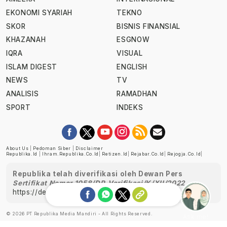
EKONOMI SYARIAH
TEKNO
SKOR
BISNIS FINANSIAL
KHAZANAH
ESGNOW
IQRA
VISUAL
ISLAM DIGEST
ENGLISH
NEWS
TV
ANALISIS
RAMADHAN
SPORT
INDEKS
About Us
|
Pedoman Siber
|
Disclaimer
Republika.id
|
Ihram.republika.co.id
|
Retizen.id
|
Rejabar.co.id
|
Rejogja.co.id
|
Republika telah diverifikasi oleh Dewan Pers
Sertifikat Nomor 1058/DP-Verifikasi/K/XII/2022
https://dewanpers.or.id/data/perusahaanpers
© 2026 PT Republika Media Mandiri - All Rights Reserved.
Ask me!