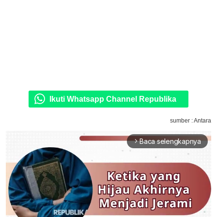
Ikuti Whatsapp Channel Republika
sumber : Antara
Baca selengkapnya
arrow_forward_ios