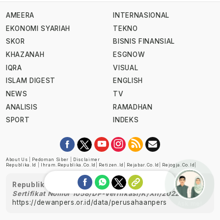
AMEERA
INTERNASIONAL
EKONOMI SYARIAH
TEKNO
SKOR
BISNIS FINANSIAL
KHAZANAH
ESGNOW
IQRA
VISUAL
ISLAM DIGEST
ENGLISH
NEWS
TV
ANALISIS
RAMADHAN
SPORT
INDEKS
About Us
|
Pedoman Siber
|
Disclaimer
Republika.id
|
Ihram.republika.co.id
|
Retizen.id
|
Rejabar.co.id
|
Rejogja.co.id
|
Republika telah diverifikasi oleh Dewan Pers
Sertifikat Nomor 1058/DP-Verifikasi/K/XII/2022
https://dewanpers.or.id/data/perusahaanpers
Ask me!