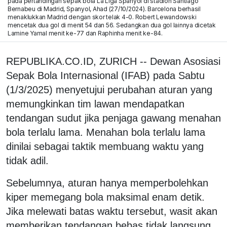
pada pertandingan sepak bola La Liga Spanyol di stadion Santiago
Bernabeu di Madrid, Spanyol, Ahad (27/10/2024). Barcelona berhasil
menaklukkan Madrid dengan skor telak 4-0. Robert Lewandowski
mencetak dua gol di menit 54 dan 56. Sedangkan dua gol lainnya dicetak
Lamine Yamal menit ke-77 dan Raphinha menit ke-84.
REPUBLIKA.CO.ID, ZURICH -- Dewan Asosiasi
Sepak Bola Internasional (IFAB) pada Sabtu
(1/3/2025) menyetujui perubahan aturan yang
memungkinkan tim lawan mendapatkan
tendangan sudut jika penjaga gawang menahan
bola terlalu lama. Menahan bola terlalu lama
dinilai sebagai taktik membuang waktu yang
tidak adil.
Sebelumnya, aturan hanya memperbolehkan
kiper memegang bola maksimal enam detik.
Jika melewati batas waktu tersebut, wasit akan
memberikan tendangan bebas tidak langsung