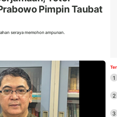
 Prabowo Pimpin Taubat
alahan seraya memohon ampunan.
Ter
1
2
3