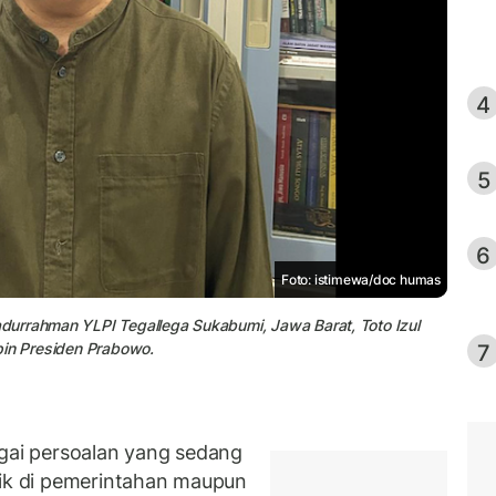
4
5
6
Foto: istimewa/doc humas
durrahman YLPI Tegallega Sukabumi, Jawa Barat, Toto Izul
7
pin Presiden Prabowo.
ai persoalan yang sedang
aik di pemerintahan maupun