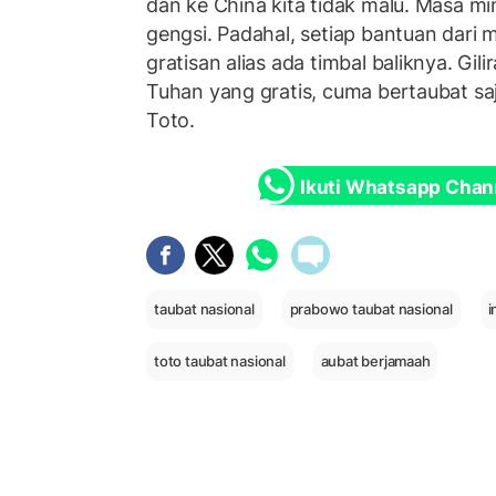
dan ke China kita tidak malu. Masa mi
gengsi. Padahal, setiap bantuan dari m
gratisan alias ada timbal baliknya. Gi
Tuhan yang gratis, cuma bertaubat sa
Toto.
Ikuti Whatsapp Chan
taubat nasional
prabowo taubat nasional
i
toto taubat nasional
aubat berjamaah