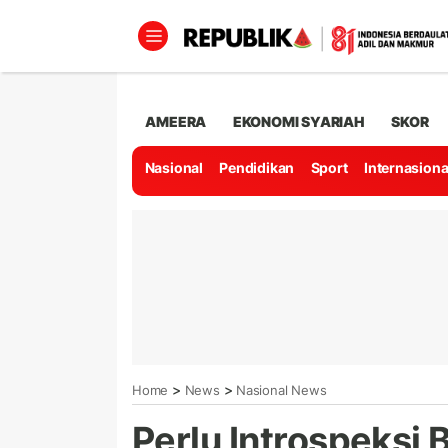
AMEERA
EKONOMI SYARIAH
SKOR
Nasional
Pendidikan
Sport
Internasiona
>
>
Home
News
Nasional News
Perlu Introspeksi 