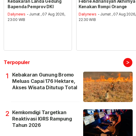
Kebakaran Landa Gedung
Febrie Adriansyah Akhirnya
Bapenda Pemprov DKI
Kenakan Rompi Orange
Dailynews
- Jumat , 07 Aug 2026,
Dailynews
- Jumat , 07 Aug 2026
23:00 WIB
22:30 WIB
>
Terpopuler
Kebakaran Gunung Bromo
1
Meluas Capai 176 Hektare,
Akses Wisata Ditutup Total
Kemkomdigi Targetkan
2
Reaktivasi IGRS Rampung
Tahun 2026