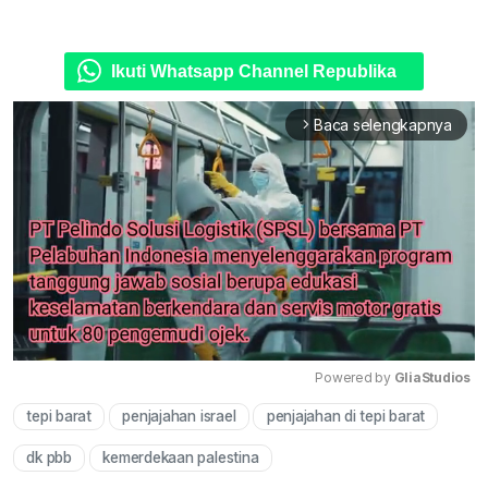
Ikuti Whatsapp Channel Republika
Baca selengkapnya
arrow_forward_ios
Powered by 
GliaStudios
tepi barat
penjajahan israel
penjajahan di tepi barat
Mute
dk pbb
kemerdekaan palestina