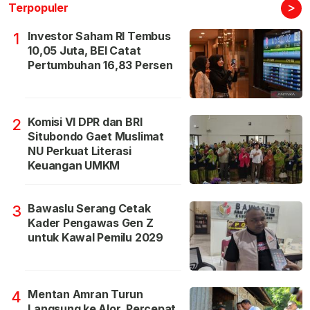
>
Terpopuler
Investor Saham RI Tembus
1
10,05 Juta, BEI Catat
Pertumbuhan 16,83 Persen
Komisi VI DPR dan BRI
2
Situbondo Gaet Muslimat
NU Perkuat Literasi
Keuangan UMKM
Bawaslu Serang Cetak
3
Kader Pengawas Gen Z
untuk Kawal Pemilu 2029
Mentan Amran Turun
4
Langsung ke Alor, Percepat