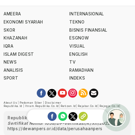
AMEERA
INTERNASIONAL
EKONOMI SYARIAH
TEKNO
SKOR
BISNIS FINANSIAL
KHAZANAH
ESGNOW
IQRA
VISUAL
ISLAM DIGEST
ENGLISH
NEWS
TV
ANALISIS
RAMADHAN
SPORT
INDEKS
About Us
|
Pedoman Siber
|
Disclaimer
Republika.id
|
Ihram.republika.co.id
|
Retizen.id
|
Rejabar.co.id
|
Rejogja.co.id
|
Republika telah diverifikasi oleh Dewan Pers
Sertifikat Nomor 1058/DP-Verifikasi/K/XII/2022
https://dewanpers.or.id/data/perusahaanpers
Ask me!