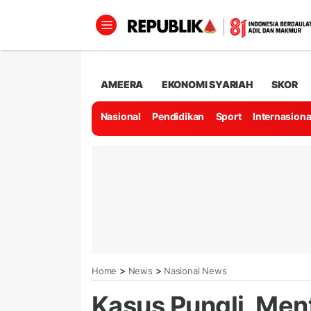
AMEERA
EKONOMI SYARIAH
SKOR
Nasional
Pendidikan
Sport
Internasiona
>
>
Home
News
Nasional News
Kasus Pungli, Men