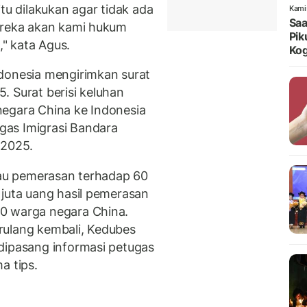
tu dilakukan agar tidak ada
Kami
Saa
Mereka akan kami hukum
Pik
" kata Agus.
Kog
donesia mengirimkan surat
. Surat berisi keluhan
negara China ke Indonesia
gas Imigrasi Bandara
 2025.
atau pemerasan terhadap 60
 juta uang hasil pemerasan
0 warga negara China.
rulang kembali, Kedubes
dipasang informasi petugas
a tips.