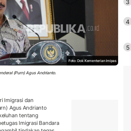
3
4
5
Foto: Dok Kementerian Imipas
nderal (Purn) Agus Andrianto.
 Imigrasi dan
urn) Agus Andrianto
keluhan tentang
etugas Imigrasi Bandara
ngambil tindakan tegas