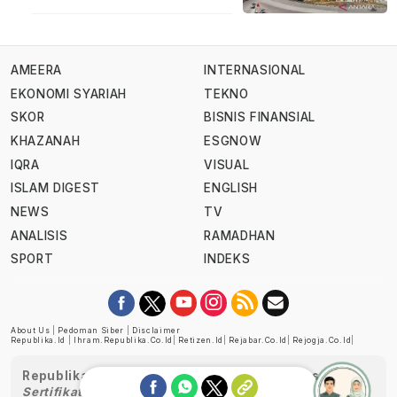
AMEERA
INTERNASIONAL
EKONOMI SYARIAH
TEKNO
SKOR
BISNIS FINANSIAL
KHAZANAH
ESGNOW
IQRA
VISUAL
ISLAM DIGEST
ENGLISH
NEWS
TV
ANALISIS
RAMADHAN
SPORT
INDEKS
About Us
|
Pedoman Siber
|
Disclaimer
Republika.id
|
Ihram.republika.co.id
|
Retizen.id
|
Rejabar.co.id
|
Rejogja.co.id
|
Republika telah diverifikasi oleh Dewan Pers
Sertifikat Nomor 1058/DP-Verifikasi/K/XII/2022