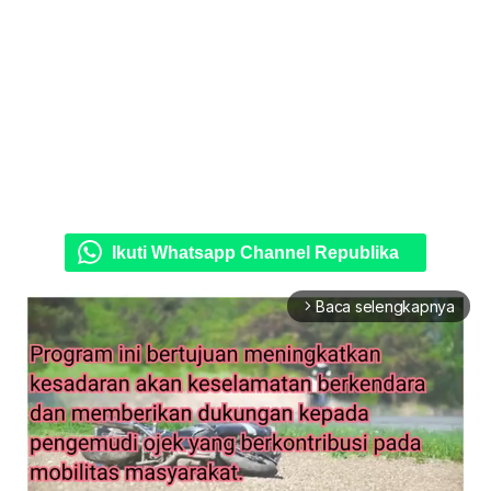
Ikuti Whatsapp Channel Republika
Baca selengkapnya
arrow_forward_ios