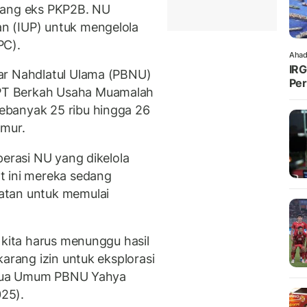
bang eks PKP2B. NU
n (IUP) untuk mengelola
PC).
Ahad
IRG
ar Nahdlatul Ulama (PBNU)
Per
PT Berkah Usaha Muamalah
ebanyak 25 ribu hingga 26
imur.
perasi NU yang dikelola
t ini mereka sedang
atan untuk memulai
 kita harus menunggu hasil
karang izin untuk eksplorasi
Ketua Umum PBNU Yahya
025).