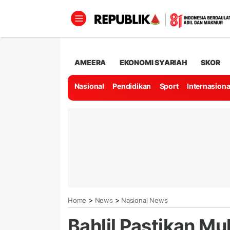
AMEERA
EKONOMI SYARIAH
SKOR
Nasional
Pendidikan
Sport
Internasiona
>
>
Home
News
Nasional News
Bahlil Pastikan M