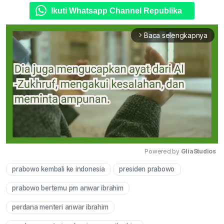
Ikuti Whatsapp Channel Republika
Baca selengkapnya
arrow_forward_ios
Powered by 
GliaStudios
prabowo kembali ke indonesia
presiden prabowo
Mute
prabowo bertemu pm anwar ibrahim
perdana menteri anwar ibrahim