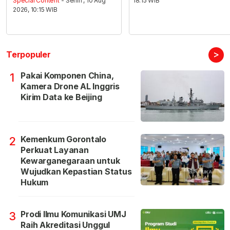
Special Content
- Senin , 10 Aug
18:15 WIB
2026, 10:15 WIB
>
Terpopuler
Pakai Komponen China,
1
Kamera Drone AL Inggris
Kirim Data ke Beijing
Kemenkum Gorontalo
2
Perkuat Layanan
Kewarganegaraan untuk
Wujudkan Kepastian Status
Hukum
Prodi Ilmu Komunikasi UMJ
3
Raih Akreditasi Unggul