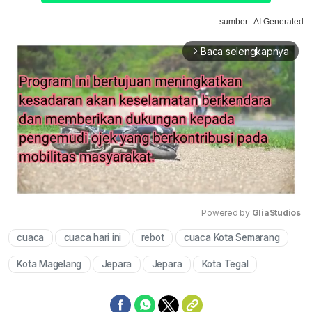
sumber : AI Generated
Baca selengkapnya
arrow_forward_ios
Powered by 
GliaStudios
cuaca
cuaca hari ini
rebot
cuaca Kota Semarang
Mute
Kota Magelang
Jepara
Jepara
Kota Tegal