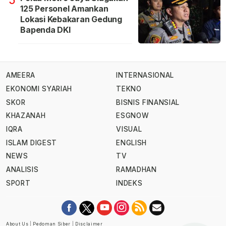
125 Personel Amankan
Lokasi Kebakaran Gedung
Bapenda DKI
AMEERA
INTERNASIONAL
EKONOMI SYARIAH
TEKNO
SKOR
BISNIS FINANSIAL
KHAZANAH
ESGNOW
IQRA
VISUAL
ISLAM DIGEST
ENGLISH
NEWS
TV
ANALISIS
RAMADHAN
SPORT
INDEKS
About Us
|
Pedoman Siber
|
Disclaimer