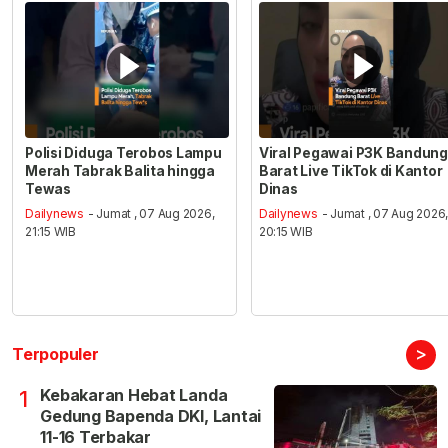
Polisi Diduga Terobos Lampu
Viral Pegawai P3K Bandung
Merah Tabrak Balita hingga
Barat Live TikTok di Kantor
Tewas
Dinas
Dailynews
- Jumat , 07 Aug 2026,
Dailynews
- Jumat , 07 Aug 2026
21:15 WIB
20:15 WIB
>
Terpopuler
Kebakaran Hebat Landa
1
Gedung Bapenda DKI, Lantai
11-16 Terbakar