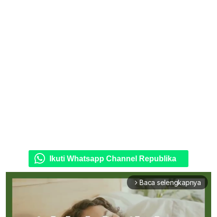
Ikuti Whatsapp Channel Republika
Baca selengkapnya
arrow_forward_ios