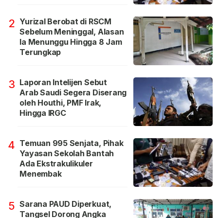
Yurizal Berobat di RSCM
2
Sebelum Meninggal, Alasan
Ia Menunggu Hingga 8 Jam
Terungkap
Laporan Intelijen Sebut
3
Arab Saudi Segera Diserang
oleh Houthi, PMF Irak,
Hingga IRGC
Temuan 995 Senjata, Pihak
4
Yayasan Sekolah Bantah
Ada Ekstrakulikuler
Menembak
Sarana PAUD Diperkuat,
5
Tangsel Dorong Angka