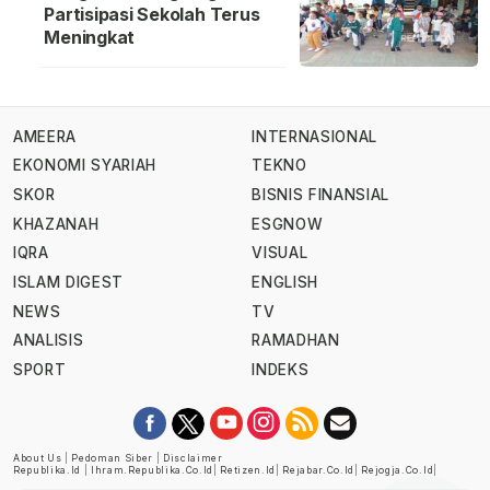
Partisipasi Sekolah Terus
Meningkat
AMEERA
INTERNASIONAL
EKONOMI SYARIAH
TEKNO
SKOR
BISNIS FINANSIAL
KHAZANAH
ESGNOW
IQRA
VISUAL
ISLAM DIGEST
ENGLISH
NEWS
TV
ANALISIS
RAMADHAN
SPORT
INDEKS
About Us
|
Pedoman Siber
|
Disclaimer
Republika.id
|
Ihram.republika.co.id
|
Retizen.id
|
Rejabar.co.id
|
Rejogja.co.id
|