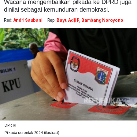
Wacana mengembalikan pilkada ke DPRD juga
dinilai sebagai kemunduran demokrasi.
Red:
Andri Saubani
Rep:
Bayu Adji P, Bambang Noroyono
DPR RI
Pilkada serentak 2024 (ilustrasi)